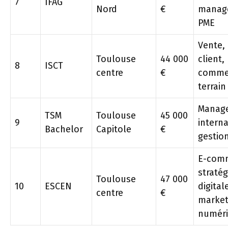
7
IFAG
Nord
€
manag
PME
Vente, 
Toulouse
44 000
client,
8
ISCT
centre
€
comme
terrain
Manag
TSM
Toulouse
45 000
9
interna
Bachelor
Capitole
€
gestio
E-com
stratég
Toulouse
47 000
10
ESCEN
digital
centre
€
market
numér