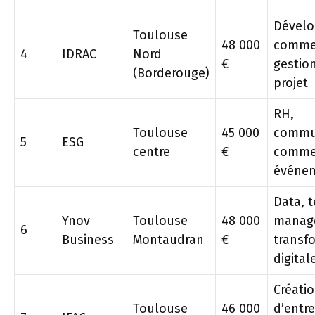
Dével
Toulouse
48 000
commer
4
IDRAC
Nord
€
gestio
(Borderouge)
projet
RH,
Toulouse
45 000
commun
5
ESG
centre
€
comme
événem
Data, 
Ynov
Toulouse
48 000
manag
6
Business
Montaudran
€
transf
digital
Créati
Toulouse
46 000
d’entre