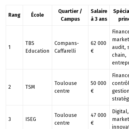
Quartier /
Salaire
Spécia
Rang
École
Campus
à 3 ans
prin
Financ
market
TBS
Compans-
62 000
1
audit,
Education
Caffarelli
€
chain,
entrep
Financ
Toulouse
50 000
contrô
2
TSM
centre
€
gestion
stratég
Digital,
Toulouse
47 000
3
ISEG
market
centre
€
innova