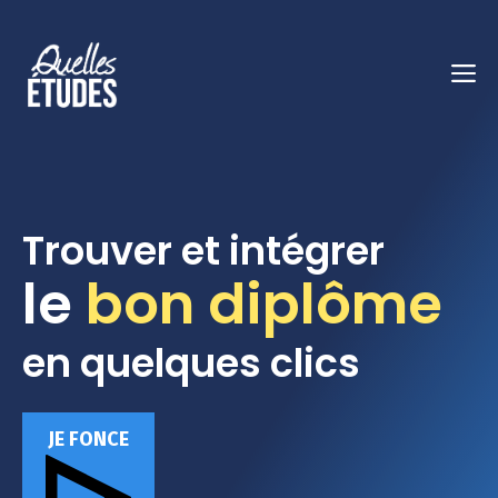
Aller
au
M
contenu
Trouver et intégrer
le
bon diplôme
en quelques clics
JE FONCE