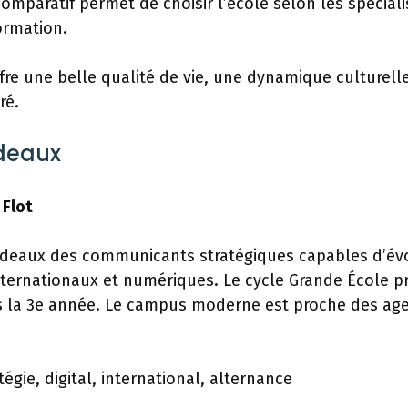
omparatif permet de choisir l’école selon les spéciali
ormation.
re une belle qualité de vie, une dynamique culturelle
ré.
rdeaux
 Flot
deaux des communicants stratégiques capables d’év
ternationaux et numériques. Le cycle Grande École p
ès la 3e année. Le campus moderne est proche des age
tégie, digital, international, alternance