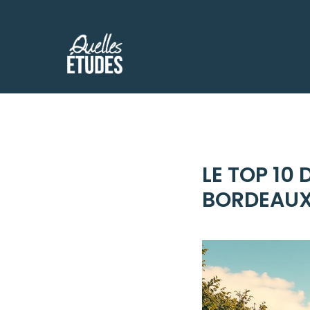
Aller
au
contenu
LE TOP 10
BORDEAU