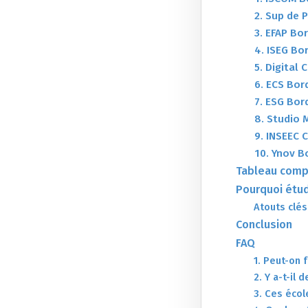
2. Sup de 
3. EFAP Bo
4. ISEG Bo
5. Digital
6. ECS Bo
7. ESG Bo
8. Studio 
9. INSEEC
10. Ynov 
Tableau comp
Pourquoi étud
Atouts clés
Conclusion
FAQ
1. Peut-on 
2. Y a-t-il 
3. Ces écol