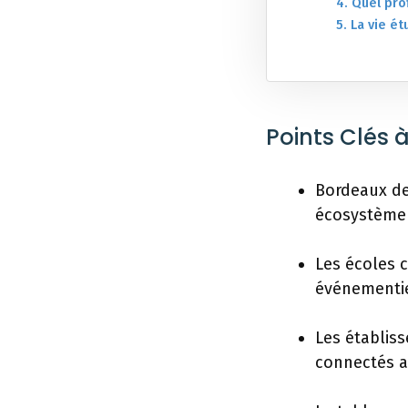
4. Quel prof
5. La vie é
Points Clés à
Bordeaux de
écosystème 
Les écoles c
événementiel
Les établiss
connectés a