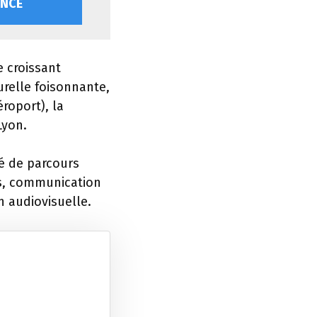
ONCE
 croissant
urelle foisonnante,
roport), la
Lyon.
é de parcours
us, communication
 audiovisuelle.