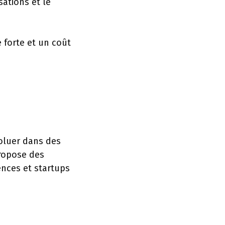
sations et le
 forte et un coût
oluer dans des
ropose des
nces et startups