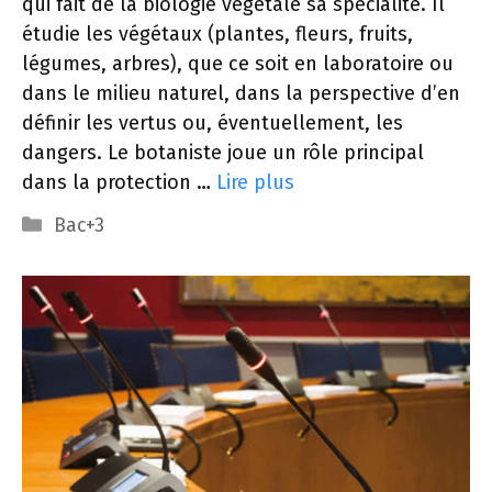
qui fait de la biologie végétale sa spécialité. Il
étudie les végétaux (plantes, fleurs, fruits,
légumes, arbres), que ce soit en laboratoire ou
dans le milieu naturel, dans la perspective d’en
définir les vertus ou, éventuellement, les
dangers. Le botaniste joue un rôle principal
dans la protection …
Lire plus
Catégories
Bac+3