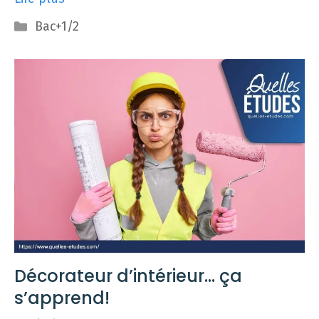
Catégories
Bac+1/2
Décorateur d’intérieur… ça
s’apprend!