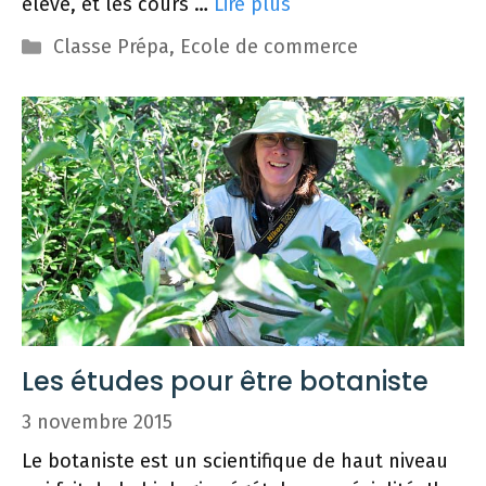
élevé, et les cours …
Lire plus
Catégories
Classe Prépa
,
Ecole de commerce
Les études pour être botaniste
3 novembre 2015
Le botaniste est un scientifique de haut niveau