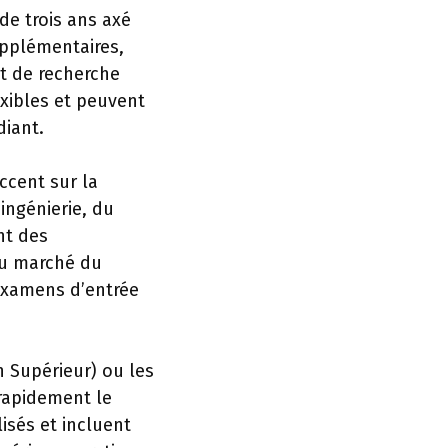
de trois ans axé
upplémentaires,
t de recherche
exibles et peuvent
diant.
ccent sur la
ingénierie, du
nt des
du marché du
 examens d’entrée
n Supérieur) ou les
rapidement le
isés et incluent