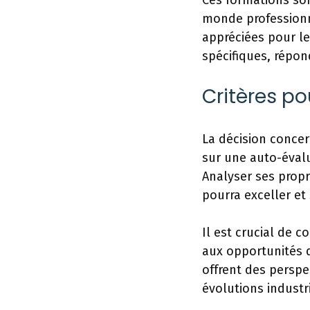
Ces formations son
monde professionne
appréciées pour l
spécifiques, répo
Critères po
La décision concer
sur une auto-évalu
Analyser ses propr
pourra exceller et
Il est crucial de 
aux opportunités d
offrent des perspe
évolutions industr