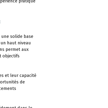
xpérience pratique
c
r une solide base
t un haut niveau
ions permet aux
 objectifs
s et leur capacité
ortunités de
acements