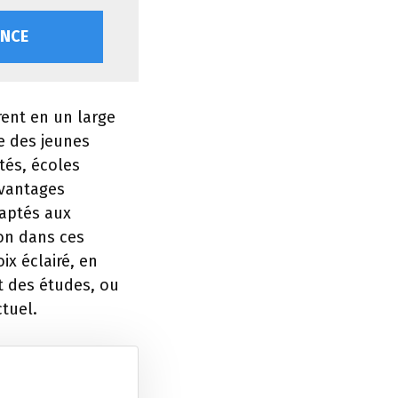
ONCE
rent en un large
le des jeunes
tés, écoles
avantages
daptés aux
ion dans ces
ix éclairé, en
t des études, ou
ctuel.