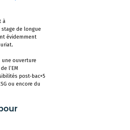
t à
n stage de longue
osent évidemment
uriat.
c une ouverture
de l’EM
ibilités post-bac+5
’ESG ou encore du
pour