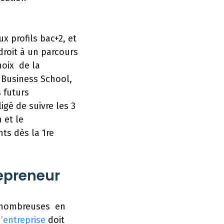
x profils bac+2, et
roit à un parcours
hoix de la
g Business School,
 futurs
gé de suivre les 3
 et le
ts dès la 1re
epreneur
s nombreuses en
’entreprise
doit