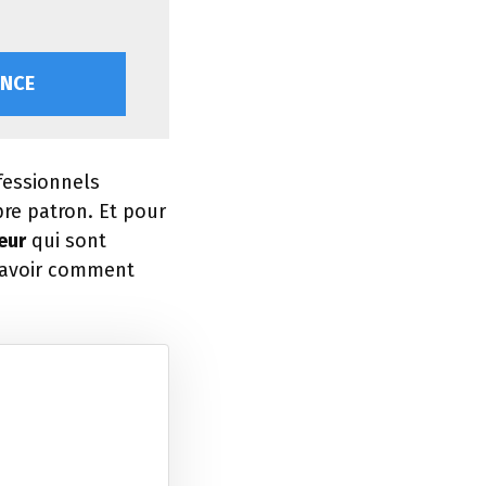
ONCE
fessionnels
re patron. Et pour
eur
qui sont
 savoir comment