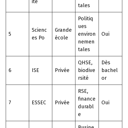
ité
tales
Politiq
ues
Scienc
Grande
5
environ
Oui
es Po
école
nemen
tales
QHSE,
Dès
6
ISE
Privée
biodive
bachel
rsité
or
RSE,
finance
7
ESSEC
Privée
Oui
durabl
e
Busine