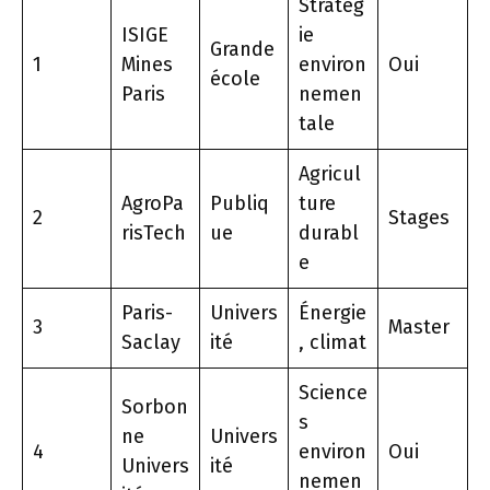
Stratég
ISIGE
ie
Grande
1
Mines
environ
Oui
école
Paris
nemen
tale
Agricul
AgroPa
Publiq
ture
2
Stages
risTech
ue
durabl
e
Paris-
Univers
Énergie
3
Master
Saclay
ité
, climat
Science
Sorbon
s
ne
Univers
4
environ
Oui
Univers
ité
nemen