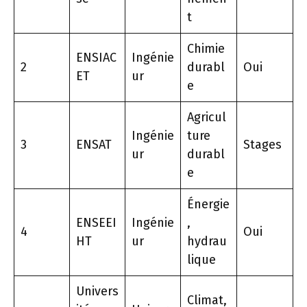
t
Chimie
ENSIAC
Ingénie
2
durabl
Oui
ET
ur
e
Agricul
Ingénie
ture
3
ENSAT
Stages
ur
durabl
e
Énergie
ENSEEI
Ingénie
,
4
Oui
HT
ur
hydrau
lique
Univers
Climat,