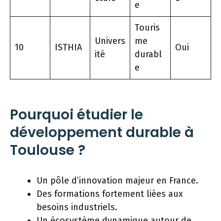
e
Touris
Univers
me
10
ISTHIA
Oui
ité
durabl
e
Pourquoi étudier le
développement durable à
Toulouse ?
Un pôle d’innovation majeur en France.
Des formations fortement liées aux
besoins industriels.
Un écosystème dynamique autour de