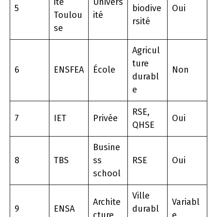
ité
Univers
5
biodive
Oui
Toulou
ité
rsité
se
Agricul
ture
6
ENSFEA
École
Non
durabl
e
RSE,
7
IET
Privée
Oui
QHSE
Busine
8
TBS
ss
RSE
Oui
school
Ville
Archite
Variabl
9
ENSA
durabl
cture
e